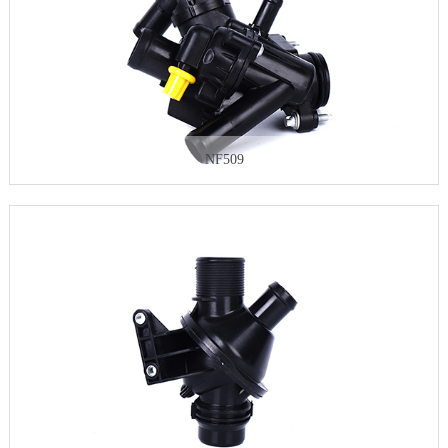
NF509