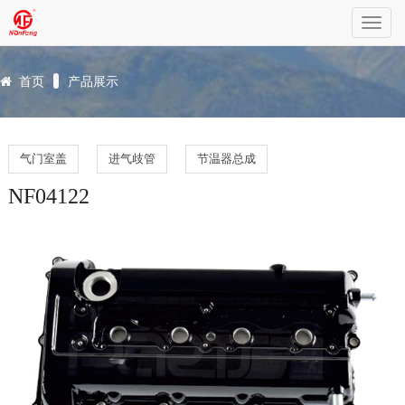
Toggl
黄山南风汽车零部件有限公司
navig
地址：安徽省黄山市歙县经济开发区
首页
产品展示
电话：0086-577-6660 9233
电话：0086-577-6660 9660
气门室盖
进气歧管
节温器总成
传真：0086-577-6660 9211
NF04122
邮箱：nanfeng@nf-auto.com
网址：www.nanfeng-huangshan.com