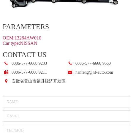
PARAMETERS
OEM:13264AW010
Car type:NISSAN
CONTACT US
0086-577-6660 9233
0086-577-6660 9660
0086-577-6660 9211
nanfeng@nf-auto.com
安徽省黄山市歙县经济开发区